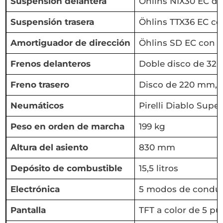
Suspensión delantera
Öhlins NIX30 EC d
Suspensión trasera
Öhlins TTX36 EC co
Amortiguador de dirección
Öhlins SD EC con g
Frenos delanteros
Doble disco de 3
Freno trasero
Disco de 220 mm, 
Neumáticos
Pirelli Diablo Supe
Peso en orden de marcha
199 kg
Altura del asiento
830 mm
Depósito de combustible
15,5 litros
Electrónica
5 modos de conducc
Pantalla
TFT a color de 5 p