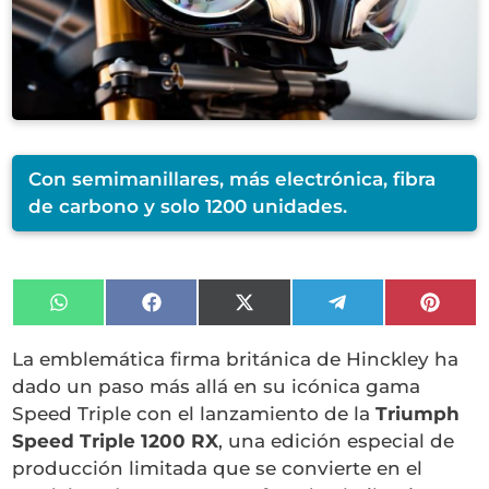
Con semimanillares, más electrónica, fibra
de carbono y solo 1200 unidades.
Compartir
Compartir
Compartir
Compartir
Compa
en
en
en
en
en
WhatsApp
Facebook
X
Telegram
Pinter
La emblemática firma británica de Hinckley ha
(Twitter)
dado un paso más allá en su icónica gama
Speed Triple con el lanzamiento de la
Triumph
Speed Triple 1200 RX
, una edición especial de
producción limitada que se convierte en el