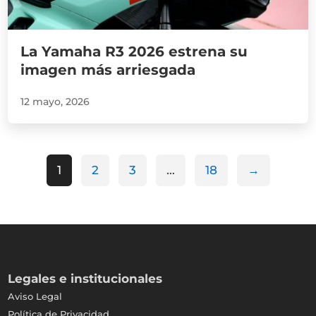
La Yamaha R3 2026 estrena su
imagen más arriesgada
12 mayo, 2026
1
2
3
…
18
→
Legales e institucionales
Aviso Legal
Política de Privacidad