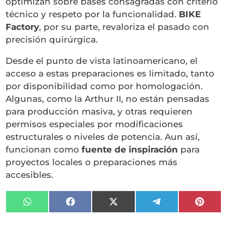
optimizan sobre bases consagradas con criterio
técnico y respeto por la funcionalidad.
BIKE
Factory
, por su parte, revaloriza el pasado con
precisión quirúrgica.
Desde el punto de vista latinoamericano, el
acceso a estas preparaciones es limitado, tanto
por disponibilidad como por homologación.
Algunas, como la Arthur II, no están pensadas
para producción masiva, y otras requieren
permisos especiales por modificaciones
estructurales o niveles de potencia. Aun así,
funcionan como
fuente de inspiración
para
proyectos locales o preparaciones más
accesibles.
Compartir
Compartir
Compartir
Compartir
Compa
en
en
en
en
en
WhatsApp
Facebook
X
Telegram
Pinter