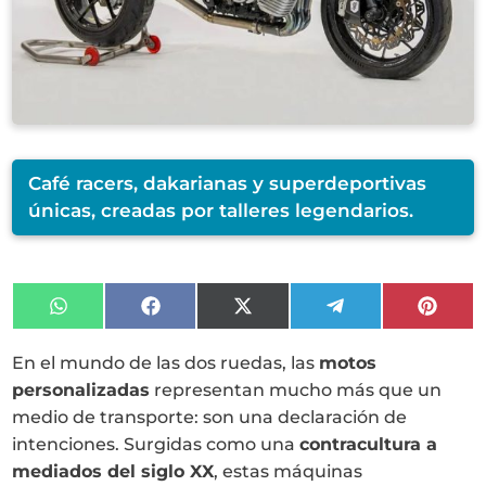
Café racers, dakarianas y superdeportivas
únicas, creadas por talleres legendarios.
Compartir
Compartir
Compartir
Compartir
Compa
en
en
en
en
en
WhatsApp
Facebook
X
Telegram
Pinter
En el mundo de las dos ruedas, las
motos
(Twitter)
personalizadas
representan mucho más que un
medio de transporte: son una declaración de
intenciones. Surgidas como una
contracultura a
mediados del siglo XX
, estas máquinas