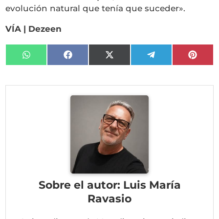
evolución natural que tenía que suceder».
VÍA | Dezeen
Compartir
Compartir
Compartir
Compartir
Compa
en
en
en
en
en
WhatsApp
Facebook
X
Telegram
Pinter
(Twitter)
Sobre el autor: Luis María
Ravasio