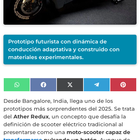
Prototipo futurista con dinámica de
conducción adaptativa y construido con
materiales experimentales.
Compartir
Compartir
Compartir
Compartir
Compa
en
en
en
en
en
WhatsApp
Facebook
X
Telegram
Pinter
Desde Bangalore, India, llega uno de los
(Twitter)
prototipos más sorprendentes del 2025. Se trata
del
Ather Redux
, un concepto que desafía la
definición de scooter eléctrico tradicional al
presentarse como una
moto-scooter capaz de
transformarse
pulsando un botón
. Aunque de