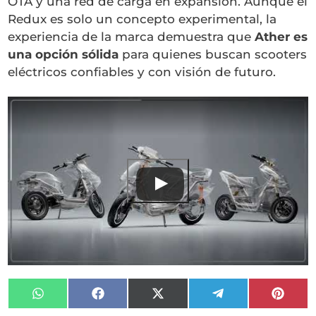
OTA y una red de carga en expansión. Aunque el
Redux es solo un concepto experimental, la
experiencia de la marca demuestra que
Ather es
una opción sólida
para quienes buscan scooters
eléctricos confiables y con visión de futuro.
Ver este vídeo en YouTube
Compartir
Compartir
Compartir
Compartir
Compa
en
en
en
en
en