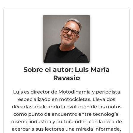
WhatsApp
Facebook
X
Telegram
Pinter
(Twitter)
Sobre el autor: Luis María
Ravasio
Luis es director de Motodinamia y periodista
especializado en motocicletas. Lleva dos
décadas analizando la evolución de las motos
como punto de encuentro entre tecnología,
diseño, industria y cultura rider, con la idea de
acercar a sus lectores una mirada informada,