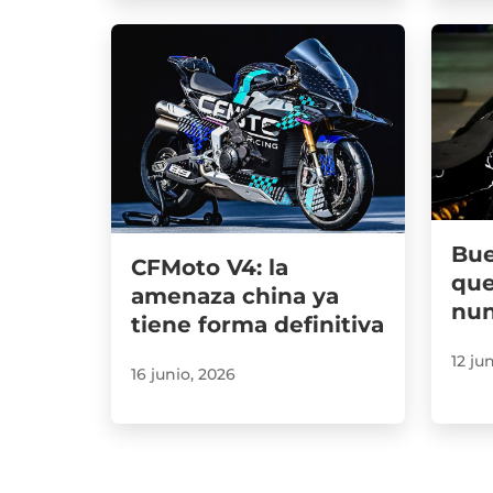
Bue
CFMoto V4: la
que
amenaza china ya
nun
tiene forma definitiva
12 ju
16 junio, 2026