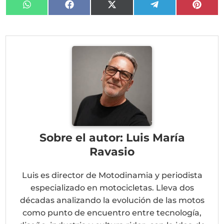
Compartir
Compartir
Compartir
Compartir
Compa
en
en
en
en
en
WhatsApp
Facebook
X
Telegram
Pinter
(Twitter)
Sobre el autor: Luis María
Ravasio
Luis es director de Motodinamia y periodista
especializado en motocicletas. Lleva dos
décadas analizando la evolución de las motos
como punto de encuentro entre tecnología,