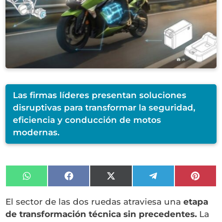
Las firmas líderes presentan soluciones
disruptivas para transformar la seguridad,
eficiencia y conducción de motos
modernas.
Compartir
Compartir
Compartir
Compartir
Compa
en
en
en
en
en
WhatsApp
Facebook
X
Telegram
Pinter
El sector de las dos ruedas atraviesa una
etapa
(Twitter)
de transformación técnica sin precedentes.
La