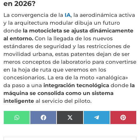
en 2026?
La convergencia de la
IA
, la aerodinámica activa
y la arquitectura modular dibuja un futuro
donde
la motocicleta se ajusta dinámicamente
al entorno.
Con la llegada de los nuevos
estándares de seguridad y las restricciones de
movilidad urbana, estas patentes dejan de ser
meros conceptos de laboratorio para convertirse
en la hoja de ruta que veremos en los
concesionarios. La era de la moto «analógica»
da paso a una
integración tecnológica
donde
la
máquina se consolida como un sistema
inteligente
al servicio del piloto.
Compartir
Compartir
Compartir
Compartir
Compa
en
en
en
en
en
WhatsApp
Facebook
X
Telegram
Pinter
(Twitter)