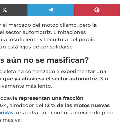
Compartir
Compartir
Compartir
en
en
en
X
Telegram
Pinterest
 el mercado del motociclismo, pero
la
(Twitter)
el sector automotriz. Limitaciones
ra insuficiente y la cultura del propio
n está lejos de consolidarse.
as aún no se masifican?
tocicleta ha comenzado a experimentar una
la que ya atraviesa el sector automotriz.
Sin
tivamente más lento.
 todavía
representan una fracción
24, alrededor del
12 % de las motos nuevas
bridas
, una cifra que continúa creciendo pero
n masiva.