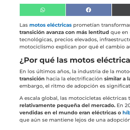
Compartir
Compartir
en
en
WhatsApp
Facebook
Las
motos eléctricas
prometían transformar
transición avanza con más lentitud
que en 
tecnológicas, precios elevados, infraestructu
motociclismo explican por qué el cambio aú
¿Por qué las motos eléctric
En los últimos años, la industria de la mo
transición
hacia la electrificación
similar a 
embargo, el ritmo de adopción es significa
A escala global, las motocicletas eléctricas
relativamente pequeña del mercado.
En 20
vendidas en el mundo eran eléctricas o
hí
que aún se mantiene lejos de una adopció