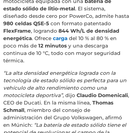
motocicleta equipada con una
batería de
estado sólido de litio-metal
. El sistema,
diseñado desde cero por PowerCo, admite hasta
980 celdas QSE-5
con formato patentado
FlexFrame
, logrando
844 Wh/L de densidad
energética
. Ofrece
carga
del 10 % al 80 % en
poco más de
12 minutos
y una descarga
continua de 10 °C, todo con mayor seguridad
térmica.
“La alta densidad energética lograda con la
tecnología de estado sólido es perfecta para un
vehículo de alto rendimiento como una
motocicleta deportiva”,
dijo
Claudio Domenicali
,
CEO de Ducati. En la misma línea,
Thomas
Schmall
, miembro del consejo de
administración del Grupo Volkswagen, afirmó
en Múnich:
“La batería de estado sólido tiene el
potencial de revolucionar el campo de la