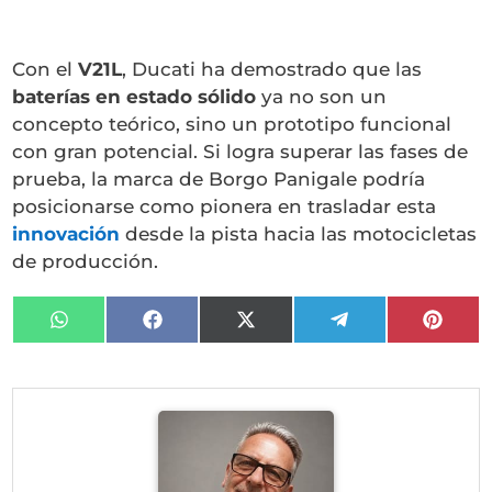
Con el
V21L
, Ducati ha demostrado que las
baterías en estado sólido
ya no son un
concepto teórico, sino un prototipo funcional
con gran potencial. Si logra superar las fases de
prueba, la marca de Borgo Panigale podría
posicionarse como pionera en trasladar esta
innovación
desde la pista hacia las motocicletas
de producción.
Compartir
Compartir
Compartir
Compartir
Compa
en
en
en
en
en
WhatsApp
Facebook
X
Telegram
Pinter
(Twitter)