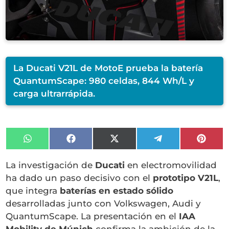
La Ducati V21L de MotoE prueba la batería
QuantumScape: 980 celdas, 844 Wh/L y
carga ultrarrápida.
Compartir
Compartir
Compartir
Compartir
Compa
en
en
en
en
en
WhatsApp
Facebook
X
Telegram
Pinter
La investigación de
Ducati
en electromovilidad
(Twitter)
ha dado un paso decisivo con el
prototipo V21L
,
que integra
baterías en estado sólido
desarrolladas junto con Volkswagen, Audi y
QuantumScape. La presentación en el
IAA
Mobility de Múnich
confirma la ambición de la