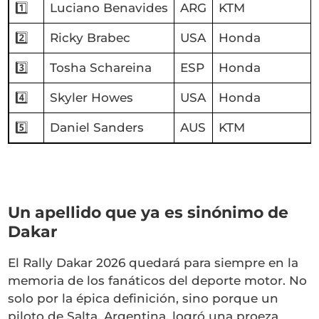
1️⃣
Luciano Benavides
ARG
KTM
2️⃣
Ricky Brabec
USA
Honda
3️⃣
Tosha Schareina
ESP
Honda
4️⃣
Skyler Howes
USA
Honda
5️⃣
Daniel Sanders
AUS
KTM
Un apellido que ya es sinónimo de
Dakar
El Rally Dakar 2026 quedará para siempre en la
memoria de los fanáticos del deporte motor. No
solo por la épica definición, sino porque un
piloto de Salta, Argentina, logró una proeza