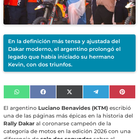
En la definición más tensa y ajustada del
Dakar moderno, el argentino prolongó el
legado que había iniciado su hermano
Kevin, con dos triunfos.
Compartir
Compartir
Compartir
Compartir
Compa
en
en
en
en
en
WhatsApp
Facebook
X
Telegram
Pinter
El argentino
Luciano Benavides (KTM)
escribió
(Twitter)
una de las páginas más épicas en la historia del
Rally Dakar
al coronarse campeón de la
categoría de motos en la edición 2026 con una
diferencia de
solo dos segundos
sobre el