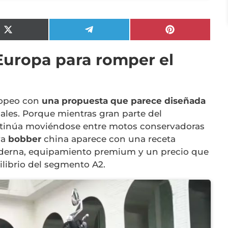
Compartir
Compartir
Compartir
en
en
en
X
Telegram
Pinterest
Europa para romper el
(Twitter)
ropeo con
una propuesta que parece diseñada
ales. Porque mientras gran parte del
ntinúa moviéndose entre motos conservadoras
va
bobber
china aparece con una receta
moderna, equipamiento premium y un precio que
librio del segmento A2.