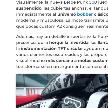
Visualmente, la nueva
Letbe Punk 500
jueg
suspendido
, las cubiertas anchas, el tanq
inmediatamente al
universo
bobber
clásic
moderna y musculosa. La moto transmite u
que pocas custom A2 consiguen realmente
Además, hay un detalle importante: la Pun
presencia de la
horquilla invertida
, las
llan
la
instrumentación TFT circular
ayudan much
varios elementos oscurecidos y las propor
visual mucho
más cercana a motos custom 
transformarse en un argumento comercial 