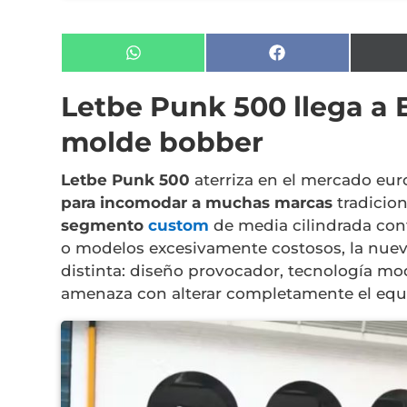
Compartir
Compartir
en
en
WhatsApp
Facebook
Letbe Punk 500 llega a 
molde bobber
Letbe Punk 500
aterriza en el mercado eu
para incomodar a muchas marcas
tradicion
segmento
custom
de media cilindrada co
o modelos excesivamente costosos, la nue
distinta: diseño provocador, tecnología 
amenaza con alterar completamente el equi