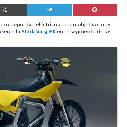
Compartir
Compartir
Compartir
en
en
en
X
Telegram
Pinterest
duro deportivo eléctrico con un objetivo muy
(Twitter)
ejerce la
Stark Varg EX
en el segmento de las