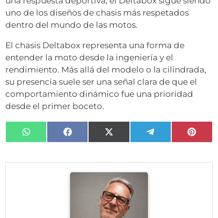
una respuesta deportiva, el Deltabox sigue siendo
uno de los diseños de chasis más respetados
dentro del mundo de las motos.
El chasis Deltabox representa una forma de
entender la moto desde la ingeniería y el
rendimiento. Más allá del modelo o la cilindrada,
su presencia suele ser una señal clara de que el
comportamiento dinámico fue una prioridad
desde el primer boceto.
Compartir
Compartir
Compartir
Compartir
Compa
en
en
en
en
en
WhatsApp
Facebook
X
Telegram
Pinter
(Twitter)