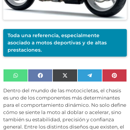
Toda una referencia, especialmente
asociado a motos deportivas y de altas
prestaciones.
Compartir
Compartir
Compartir
Compartir
Compa
en
en
en
en
en
WhatsApp
Facebook
X
Telegram
Pinter
Dentro del mundo de las motocicletas, el chasis
(Twitter)
es uno de los componentes más determinantes
para el comportamiento dinámico. No solo define
cómo se siente la moto al doblar o acelerar, sino
también su estabilidad, precisión y confianza
general. Entre los distintos diseños que existen, el