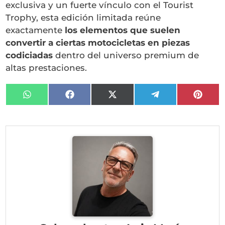
exclusiva y un fuerte vínculo con el Tourist
Trophy, esta edición limitada reúne
exactamente
los elementos que suelen
convertir a ciertas motocicletas en piezas
codiciadas
dentro del universo premium de
altas prestaciones.
Compartir
Compartir
Compartir
Compartir
Compa
en
en
en
en
en
WhatsApp
Facebook
X
Telegram
Pinter
(Twitter)