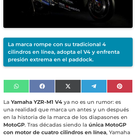
La marca rompe con su tradicional 4
cilindros en línea, adopta el V4 y enfrenta
presión extrema en el paddock.
Compartir
Compartir
Compartir
Compartir
Compa
en
en
en
en
en
WhatsApp
Facebook
X
Telegram
Pinter
La
Yamaha YZR-M1 V4
ya no es un rumor: es
(Twitter)
una realidad que marca un antes y un después
en la historia de la marca de los diapasones en
MotoGP
. Tras décadas siendo la
única MotoGP
con motor de cuatro cilindros en línea
, Yamaha