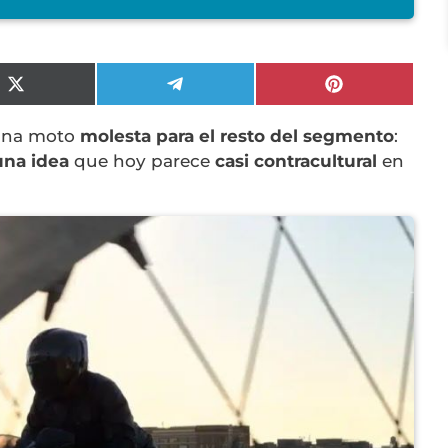
Compartir
Compartir
Compartir
en
en
en
X
Telegram
Pinterest
 una moto
molesta para el resto del segmento
:
(Twitter)
una idea
que hoy parece
casi contracultural
en