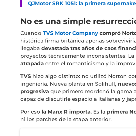
QJMotor SRK 1051: la primera supernake
No es una simple resurrecci
Cuando
TVS Motor Company
compró Norto
histórica firma británica apenas sobrevivir
llegaba
devastada tras años de caos financ
proyectos técnicamente inconsistentes. La 
atrapada
entre el romanticismo y la improv
TVS
hizo algo distinto: no utilizó Norton c
ingeniería. Nueva planta en
Solihull
,
nuevos
progresiva
que primero reordenó la gama an
capaz de discutirle espacio a italianas y ja
Por eso
la Manx R importa.
Es la
primera No
ni los parches de la etapa anterior.