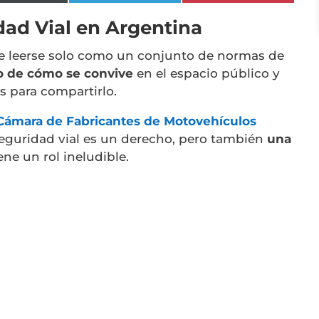
en
en
en
X
Telegram
Pinterest
idad Vial en Argentina
(Twitter)
de leerse solo como un conjunto de normas de
to de cómo se convive
en el espacio público y
s para compartirlo.
Cámara de Fabricantes de Motovehículos
a seguridad vial es un derecho, pero también
una
ne un rol ineludible.