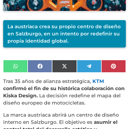
La austríaca crea su propio centro de diseño
en Salzburgo, en un intento por redefinir su
propia identidad global.
Compartir
Compartir
Compartir
Compartir
Compa
en
en
en
en
en
WhatsApp
Facebook
X
Telegram
Pinter
Tras 35 años de alianza estratégica,
KTM
(Twitter)
confirmó el fin de su histórica colaboración con
Kiska Design
.
La decisión redefine el mapa del
diseño europeo de motocicletas.
La marca austriaca abrirá un centro de diseño
interno en Salzburgo. El objetivo es
asumir el