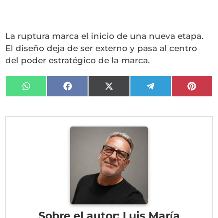
La ruptura marca el inicio de una nueva etapa.
El diseño deja de ser externo y pasa al centro
del poder estratégico de la marca.
Compartir
Compartir
Compartir
Compartir
Compa
en
en
en
en
en
WhatsApp
Facebook
X
Telegram
Pinter
(Twitter)
Sobre el autor: Luis María