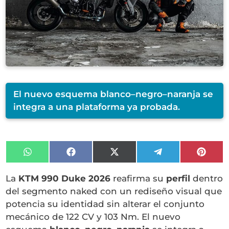
El nuevo esquema blanco–negro–naranja se
integra a una plataforma ya probada.
Compartir
Compartir
Compartir
Compartir
Compa
en
en
en
en
en
WhatsApp
Facebook
X
Telegram
Pinter
La
KTM 990 Duke 2026
reafirma su
perfil
dentro
(Twitter)
del segmento naked con un rediseño visual que
potencia su identidad sin alterar el conjunto
mecánico de 122 CV y 103 Nm. El nuevo