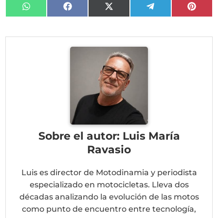
Compartir
Compartir
Compartir
Compartir
Compa
en
en
en
en
en
WhatsApp
Facebook
X
Telegram
Pinter
(Twitter)
Sobre el autor: Luis María
Ravasio
Luis es director de Motodinamia y periodista
especializado en motocicletas. Lleva dos
décadas analizando la evolución de las motos
como punto de encuentro entre tecnología,