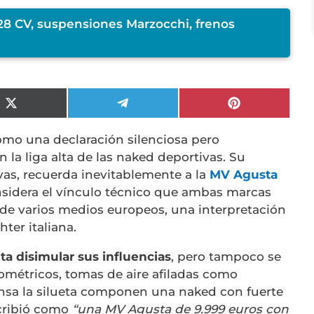
128 CV, suspensiones Marzocchi, frenos
Compartir
Compartir
Compartir
en
en
en
X
Telegram
Pinterest
mo una declaración silenciosa pero
(Twitter)
 la liga alta de las naked deportivas. Su
ivas, recuerda inevitablemente a la
MV Agusta
nsidera el vínculo técnico que ambas marcas
 de varios medios europeos, una interpretación
hter italiana.
ta disimular sus influencias
, pero tampoco se
ométricos, tomas de aire afiladas como
ensa la silueta componen una naked con fuerte
cribió como
“una MV Agusta de 9.999 euros con