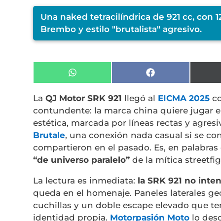
Una naked tetracilíndrica de 921 cc, con 
Brembo y estilo "brutalista" agresivo.
Compartir
Compartir
en
en
WhatsApp
Facebook
La
QJ Motor SRK 921
llegó al
EICMA 2025
co
contundente: la marca china quiere jugar en
estética, marcada por líneas rectas y agres
Brutale
, una conexión nada casual si se co
compartieron en el pasado. Es, en palabras
“de universo paralelo”
de la mítica streetfig
La lectura es inmediata:
la SRK 921 no inten
queda en el homenaje. Paneles laterales ge
cuchillas y un doble escape elevado que t
identidad propia.
Motorpasión Moto
lo des