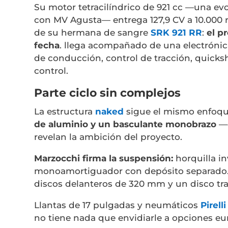
Su motor tetracilíndrico de 921 cc —una ev
con MV Agusta— entrega 127,9 CV a 10.000 
de su hermana de sangre
SRK 921 RR
:
el
pr
fecha
. llega acompañado de una electrónica
de conducción, control de tracción, quicksh
control.
Parte ciclo sin complejos
La estructura
naked
sigue el mismo enfoqu
de aluminio y un basculante monobrazo
—d
revelan la ambición del proyecto.
Marzocchi firma la suspensión:
horquilla i
monoamortiguador con depósito separado.
discos delanteros de 320 mm y un disco tr
Llantas de 17 pulgadas y neumáticos
Pirell
no tiene nada que envidiarle a opciones eu