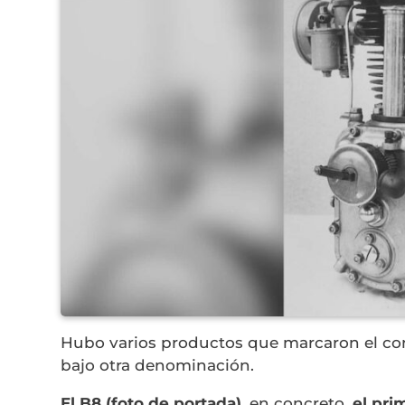
Hubo varios productos que marcaron el co
bajo otra denominación.
El B8 (foto de portada)
, en concreto,
el pri