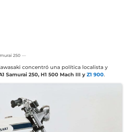
amurai 250
wasaki concentró una política localista y
A1 Samurai 250, H1 500 Mach III y
Z1 900
.