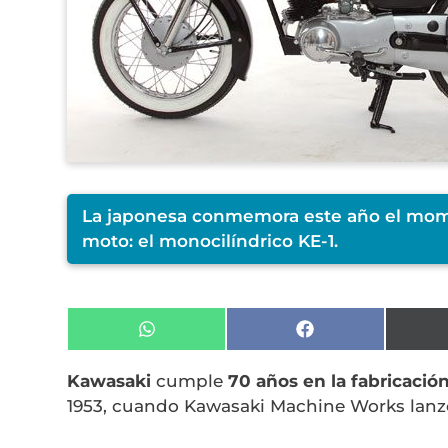
La japonesa conmemora este año el mom
moto: el monocilíndrico KE-1.
Compartir
Compartir
en
en
WhatsApp
Facebook
Kawasaki
cumple
70 años en la fabricació
1953, cuando Kawasaki Machine Works lanzó