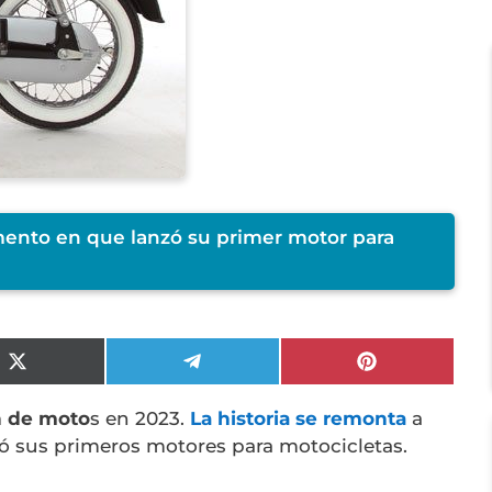
ento en que lanzó su primer motor para
Compartir
Compartir
Compartir
en
en
en
X
Telegram
Pinterest
n de moto
s en 2023.
La historia se remonta
a
(Twitter)
 sus primeros motores para motocicletas.