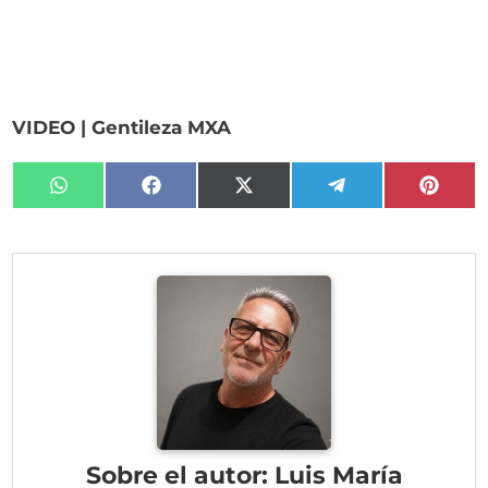
VIDEO | Gentileza MXA
Compartir
Compartir
Compartir
Compartir
Compa
en
en
en
en
en
WhatsApp
Facebook
X
Telegram
Pinter
(Twitter)
Sobre el autor: Luis María