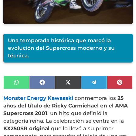
Una temporada histórica que marcó la
evolución del Supercross moderno y su
técnica.
Compartir
Compartir
Compartir
Compartir
Compa
en
en
en
en
en
WhatsApp
Facebook
X
Telegram
Pinter
Monster Energy Kawasaki
conmemora los
25
(Twitter)
años del título de Ricky Carmichael en el AMA
Supercross 2001
, un hito que definió la
categoría reina. La celebración se centra en la
KX250SR original
que lo llevó a su primer
campeonato, para recordar el inicio de una era