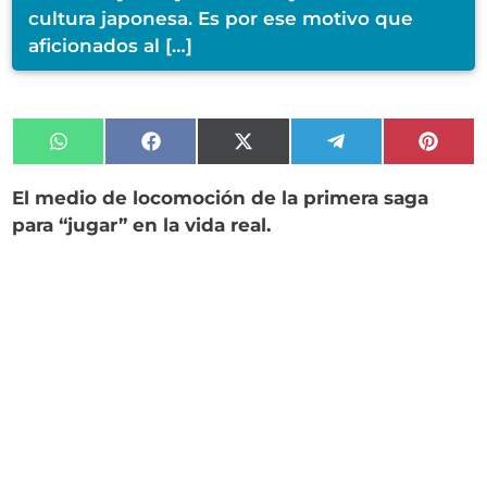
cultura japonesa. Es por ese motivo que
aficionados al […]
Compartir
Compartir
Compartir
Compartir
Compa
en
en
en
en
en
WhatsApp
Facebook
X
Telegram
Pinter
El medio de locomoción de la primera saga
(Twitter)
para “jugar” en la vida real.