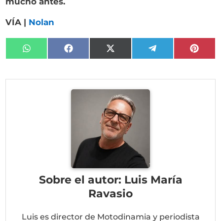
mucho antes.
VÍA |
Nolan
Compartir
Compartir
Compartir
Compartir
Compa
en
en
en
en
en
WhatsApp
Facebook
X
Telegram
Pinter
(Twitter)
Sobre el autor: Luis María
Ravasio
Luis es director de Motodinamia y periodista