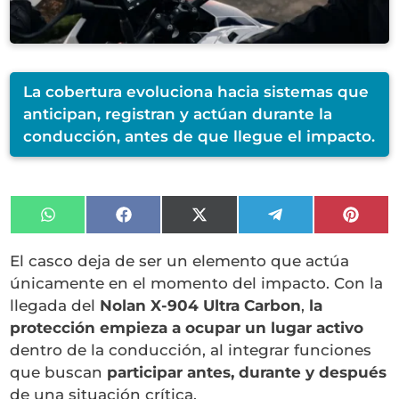
La cobertura evoluciona hacia sistemas que
anticipan, registran y actúan durante la
conducción, antes de que llegue el impacto.
Compartir
Compartir
Compartir
Compartir
Compa
en
en
en
en
en
WhatsApp
Facebook
X
Telegram
Pinter
El casco deja de ser un elemento que actúa
(Twitter)
únicamente en el momento del impacto. Con la
llegada del
Nolan X-904 Ultra Carbon
,
la
protección empieza a ocupar un lugar activo
dentro de la conducción, al integrar funciones
que buscan
participar antes, durante y después
de una situación crítica.