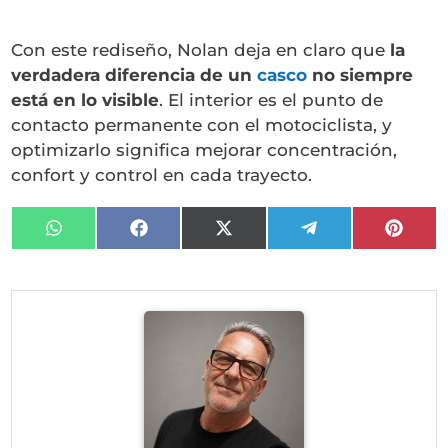
Con este rediseño, Nolan deja en claro que
la
verdadera diferencia de un
casco
no siempre
está en lo visible
. El interior es el punto de
contacto permanente con el motociclista, y
optimizarlo significa mejorar concentración,
confort y control en cada trayecto.
Compartir
Compartir
Compartir
Compartir
Compa
en
en
en
en
en
WhatsApp
Facebook
X
Telegram
Pinter
(Twitter)