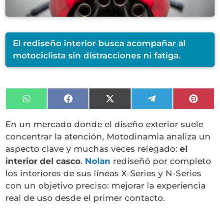
El rediseño interior busca acompañar al
motociclista sin distracciones ni fatiga.
Compartir
Compartir
Compartir
Compartir
Compa
en
en
en
en
en
WhatsApp
Facebook
X
Telegram
Pinter
En un mercado donde el diseño exterior suele
(Twitter)
concentrar la atención, Motodinamia analiza un
aspecto clave y muchas veces relegado:
el
interior del casco
.
Nolan
rediseñó por completo
los interiores de sus líneas X-Series y N-Series
con un objetivo preciso: mejorar la experiencia
real de uso desde el primer contacto.