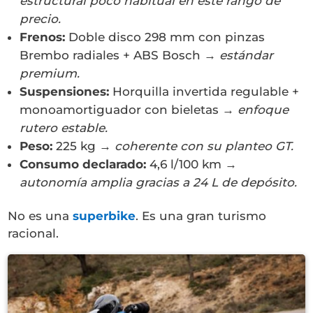
estructural poco habitual en este rango de
precio.
Frenos:
Doble disco 298 mm con pinzas
Brembo radiales + ABS Bosch →
estándar
premium.
Suspensiones:
Horquilla invertida regulable +
monoamortiguador con bieletas →
enfoque
rutero estable.
Peso:
225 kg →
coherente con su planteo GT.
Consumo declarado:
4,6 l/100 km →
autonomía amplia gracias a 24 L de depósito.
No es una
superbike
. Es una gran turismo
racional.