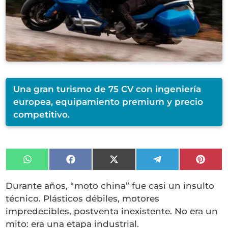
Una gran turismo de 75 CV con ingeniería
europea, equipamiento premium y precio
competitivo.
Compartir
Compartir
Compartir
Compartir
Compa
en
en
en
en
en
WhatsApp
Facebook
X
Telegram
Pinter
Durante años, “moto china” fue casi un insulto
(Twitter)
técnico. Plásticos débiles, motores
impredecibles, postventa inexistente. No era un
mito: era una etapa industrial.