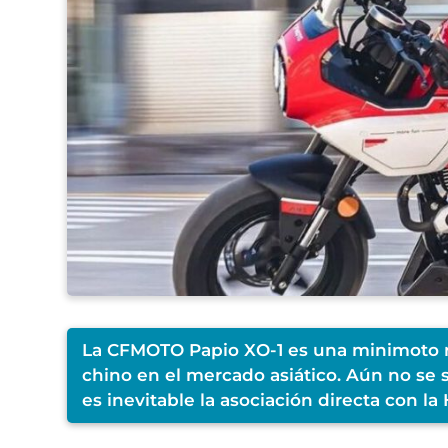
La CFMOTO Papio XO-1 es una minimoto r
chino en el mercado asiático. Aún no se 
es inevitable la asociación directa con 