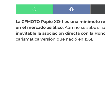
Compartir
Compartir
en
en
WhatsApp
Facebook
La CFMOTO Papio XO-1 es una minimoto ret
en el mercado asiático.
Aún no se sabe si s
inevitable la asociación directa con la H
carismática versión que nació en 1961.