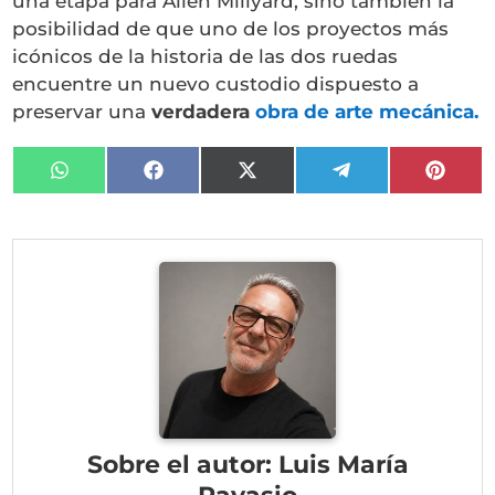
una etapa para Allen Millyard, sino también la
posibilidad de que uno de los proyectos más
icónicos de la historia de las dos ruedas
encuentre un nuevo custodio dispuesto a
preservar una
verdadera
obra de arte mecánica.
Compartir
Compartir
Compartir
Compartir
Compa
en
en
en
en
en
WhatsApp
Facebook
X
Telegram
Pinter
(Twitter)
Sobre el autor: Luis María