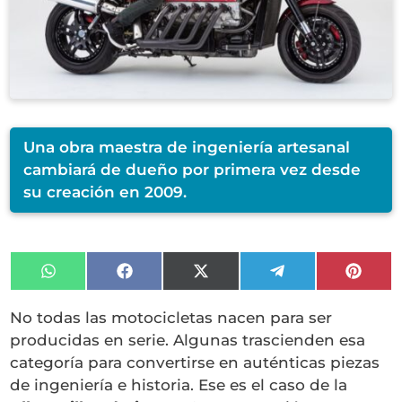
Una obra maestra de ingeniería artesanal
cambiará de dueño por primera vez desde
su creación en 2009.
Compartir
Compartir
Compartir
Compartir
Compa
en
en
en
en
en
WhatsApp
Facebook
X
Telegram
Pinter
No todas las motocicletas nacen para ser
(Twitter)
producidas en serie. Algunas trascienden esa
categoría para convertirse en auténticas piezas
de ingeniería e historia. Ese es el caso de la