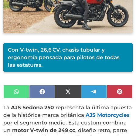
Con V-twin, 26,6 CV, chasis tubular y
ergonomía pensada para pilotos de todas
las estaturas.
Compartir
Compartir
Compartir
Compartir
Compa
en
en
en
en
en
WhatsApp
Facebook
X
Telegram
Pinter
La
AJS Sedona 250
representa la última apuesta
(Twitter)
de la histórica marca británica
AJS Motorcycles
por el segmento medio. Esta custom combina
un
motor V-twin de 249 cc
, diseño retro, parte