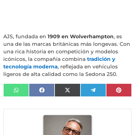
AJS, fundada en
1909 en Wolverhampton
, es
una de las marcas británicas más longevas. Con
una rica historia en competición y modelos
icónicos, la compañía combina
tradición y
tecnología moderna
, reflejada en vehículos
ligeros de alta calidad como la Sedona 250.
Compartir
Compartir
Compartir
Compartir
Compa
en
en
en
en
en
WhatsApp
Facebook
X
Telegram
Pinter
(Twitter)