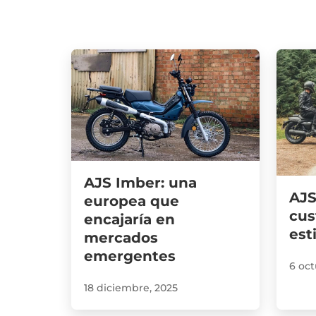
AJS Imber: una
AJS
europea que
cus
encajaría en
est
mercados
emergentes
6 oct
18 diciembre, 2025