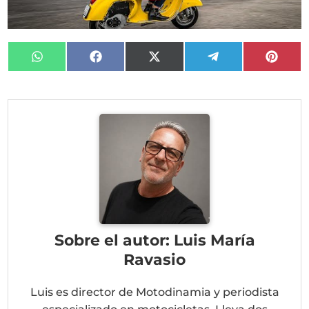
Compartir
Compartir
Compartir
Compartir
Compa
en
en
en
en
en
WhatsApp
Facebook
X
Telegram
Pinter
(Twitter)
Sobre el autor: Luis María
Ravasio
Luis es director de Motodinamia y periodista