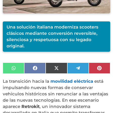
Una solución italiana moderniza scooters
clásicos mediante conversión reversible,
silenciosa y respetuosa con su legado
original.
Compartir
Compartir
Compartir
Compartir
Compa
en
en
en
en
en
WhatsApp
Facebook
X
Telegram
Pinter
La transición hacia la
movilidad eléctrica
está
(Twitter)
impulsando nuevas formas de conservar
vehículos históricos sin renunciar a las ventajas
de las nuevas tecnologías. En ese escenario
aparece
Retrokit
, un innovador sistema
desarrollado en Italia que permite transformar