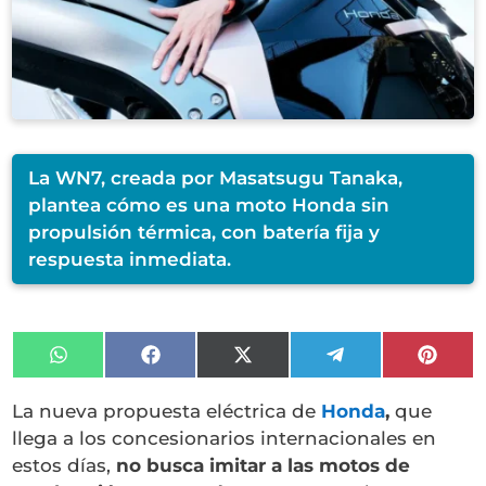
La WN7, creada por Masatsugu Tanaka,
plantea cómo es una moto Honda sin
propulsión térmica, con batería fija y
respuesta inmediata.
Compartir
Compartir
Compartir
Compartir
Compa
en
en
en
en
en
WhatsApp
Facebook
X
Telegram
Pinter
La nueva propuesta eléctrica de
Honda
,
que
(Twitter)
llega a los concesionarios internacionales en
estos días,
no busca imitar a las motos de