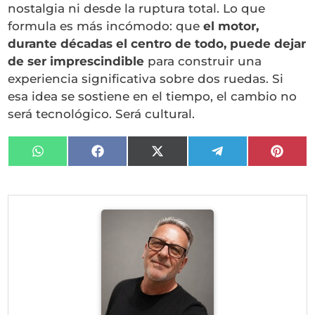
nostalgia ni desde la ruptura total. Lo que
formula es más incómodo: que
el motor,
durante décadas el centro de todo, puede dejar
de ser imprescindible
para construir una
experiencia significativa sobre dos ruedas. Si
esa idea se sostiene en el tiempo, el cambio no
será tecnológico. Será cultural.
Compartir
Compartir
Compartir
Compartir
Compa
en
en
en
en
en
WhatsApp
Facebook
X
Telegram
Pinter
(Twitter)