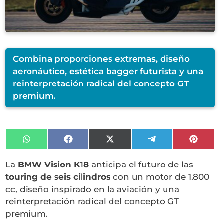
Combina proporciones extremas, diseño
aeronáutico, estética bagger futurista y una
reinterpretación radical del concepto GT
premium.
Compartir
Compartir
Compartir
Compartir
Compa
en
en
en
en
en
WhatsApp
Facebook
X
Telegram
Pinter
La
BMW Vision K18
anticipa el futuro de las
(Twitter)
touring de seis cilindros
con un motor de 1.800
cc, diseño inspirado en la aviación y una
reinterpretación radical del concepto GT
premium.