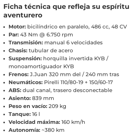
Ficha técnica que refleja su espíritu
aventurero
Motor:
bicilíndrico en paralelo, 486 cc, 48 CV
Par:
43 Nm @ 6.750 rpm
Transmisión:
manual 6 velocidades
Chasis:
tubular de acero
Suspensión:
horquilla invertida KYB /
monoamortiguador KYB
Frenos:
J.Juan 320 mm del / 240 mm tras
Neumáticos:
Pirelli 110/80-19 + 150/60-17
ABS:
dual canal, trasero desconectable
Asiento:
839 mm
Peso en vacío:
209 kg
Tanque:
16 l
Velocidad máxima:
160 km/h
Autonomía:
~380 km