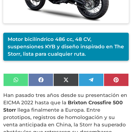
Motor bicilíndrico 486 cc, 48 CV,
suspensiones KYB y diseño inspirado en The
Storr, lista para cualquier ruta.
Compartir
Compartir
Compartir
Compartir
Compa
en
en
en
en
en
WhatsApp
Facebook
X
Telegram
Pinter
Han pasado tres años desde su presentación en
(Twitter)
EICMA 2022 hasta que la
Brixton Crossfire 500
Storr
llega finalmente a Europa. Entre
prototipos, registros de homologación y su
venta anticipada en China, la Storr ha superado
obstáculos que retrasaron su desembarco