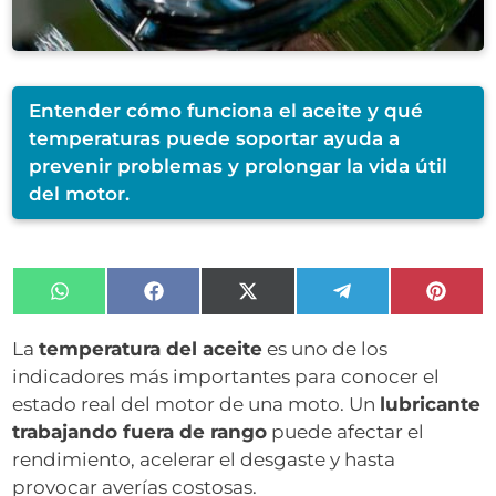
Entender cómo funciona el aceite y qué
temperaturas puede soportar ayuda a
prevenir problemas y prolongar la vida útil
del motor.
Compartir
Compartir
Compartir
Compartir
Compa
en
en
en
en
en
WhatsApp
Facebook
X
Telegram
Pinter
La
temperatura del aceite
es uno de los
(Twitter)
indicadores más importantes para conocer el
estado real del motor de una moto. Un
lubricante
trabajando fuera de rango
puede afectar el
rendimiento, acelerar el desgaste y hasta
provocar averías costosas.