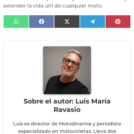
extender la vida útil de cualquier moto.
Compartir
Compartir
Compartir
Compartir
Compa
en
en
en
en
en
WhatsApp
Facebook
X
Telegram
Pinter
(Twitter)
Sobre el autor: Luis María
Ravasio
Luis es director de Motodinamia y periodista
especializado en motocicletas. Lleva dos