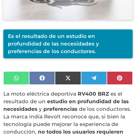
Es el resultado de un estudio en
profundidad de las necesidades y
preferencias de los conductores.
Compartir
Compartir
Compartir
Compartir
Compa
en
en
en
en
en
WhatsApp
Facebook
X
Telegram
Pinter
La moto eléctrica deportiva
RV400 BRZ
es el
(Twitter)
resultado de un
estudio en profundidad de las
necesidades
y
preferencias
de los conductores.
La marca india Revolt reconoce que, si bien la
tecnología puede mejorar la experiencia de
conducción,
no todos los usuarios requieren