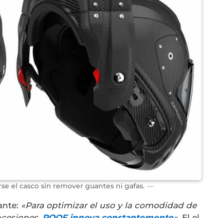
rse el casco sin remover guantes ni gafas.
ante:
«Para optimizar el uso y la comodidad de
ncesiones,
ROOF innova constantemente
«.
El el