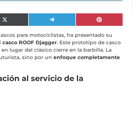
Compartir
Compartir
Compartir
en
en
en
X
Telegram
Pinterest
 cascos para motociclistas, ha presentado su
(Twitter)
l
casco ROOF Djagger
. Este prototipo de casco
r
en lugar del clásico cierre en la barbilla. La
uturista, sino por un
enfoque completamente
ción al servicio de la