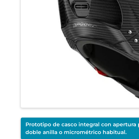
Prototipo de casco integral con apertura p
doble anilla o micrométrico habitual.