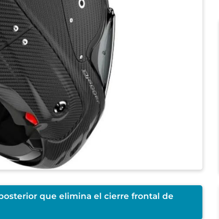
osterior que elimina el cierre frontal de