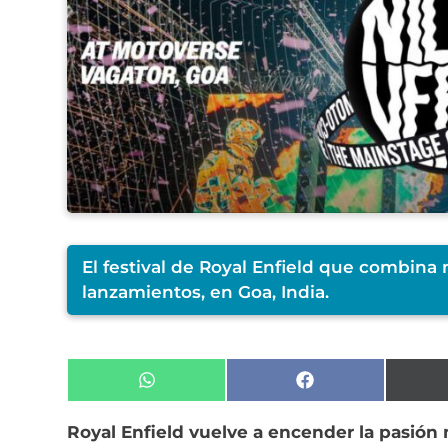
El festival de Royal Enfield que combina 
lanzamientos, en Goa, India.
Compartir
Compartir
en
en
WhatsApp
Facebook
Royal Enfield vuelve a encender la pasión