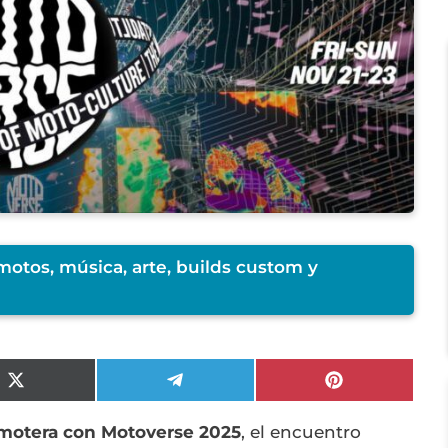
motos, música, arte, builds custom y
Compartir
Compartir
Compartir
en
en
en
X
Telegram
Pinterest
 motera con Motoverse 2025
, el encuentro
(Twitter)