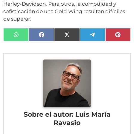
Harley-Davidson. Para otros, la comodidad y
sofisticación de una Gold Wing resultan difíciles
de superar.
Compartir
Compartir
Compartir
Compartir
Compa
en
en
en
en
en
WhatsApp
Facebook
X
Telegram
Pinter
(Twitter)
Sobre el autor: Luis María
Ravasio