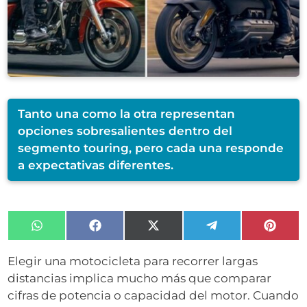
Tanto una como la otra representan
opciones sobresalientes dentro del
segmento touring, pero cada una responde
a expectativas diferentes.
Compartir
Compartir
Compartir
Compartir
Compa
en
en
en
en
en
WhatsApp
Facebook
X
Telegram
Pinter
Elegir una motocicleta para recorrer largas
(Twitter)
distancias implica mucho más que comparar
cifras de potencia o capacidad del motor.
Cuando