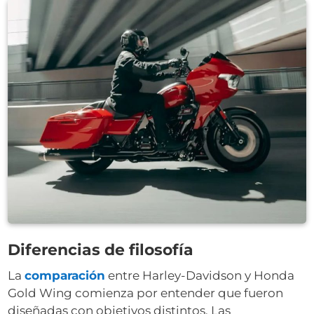
Diferencias de filosofía
La
comparación
entre Harley-Davidson y Honda
Gold Wing comienza por entender que fueron
diseñadas con objetivos distintos.
Las