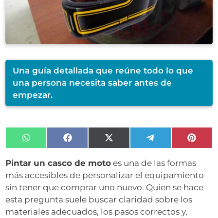
Una guía detallada que reúne todo lo que
una persona necesita saber antes de
empezar.
Compartir
Compartir
Compartir
Compartir
Compa
en
en
en
en
en
WhatsApp
Facebook
X
Telegram
Pinter
Pintar un casco de moto
es una de las formas
(Twitter)
más accesibles de personalizar el equipamiento
sin tener que comprar uno nuevo. Quien se hace
esta pregunta suele buscar claridad sobre los
materiales adecuados, los pasos correctos y,