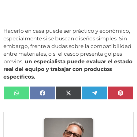
Hacerlo en casa puede ser práctico y económico,
especialmente si se buscan diseños simples. Sin
embargo, frente a dudas sobre la compatibilidad
entre materiales, o si el casco presenta golpes
previos,
un especialista puede evaluar el estado
real del equipo y trabajar con productos
específicos.
Compartir
Compartir
Compartir
Compartir
Compa
en
en
en
en
en
WhatsApp
Facebook
X
Telegram
Pinter
(Twitter)